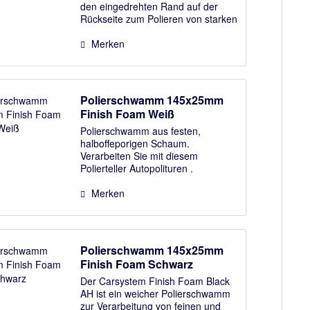
den eingedrehten Rand auf der
Rückseite zum Polieren von starken
Rundungen, schmalen Kanten und
schwer erreichbaren Stellen
Merken
konzipiert wurde. Höchste
Lammfellqualität...
Polierschwamm 145x25mm
Finish Foam Weiß
Polierschwamm aus festen,
halboffeporigen Schaum.
Verarbeiten Sie mit diesem
Polierteller Autopolituren .
Abmessungen 145mm
(Durchmesser) x 25mm
Merken
(Schaumstärke) Lieferumfang :
Polierpad Finish Foam Weiß Â
Polierschwamm 145x25mm
Finish Foam Schwarz
Der Carsystem Finish Foam Black
AH ist ein weicher Polierschwamm
zur Verarbeitung von feinen und