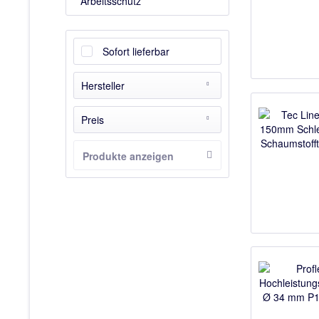
Arbeitsschutz
Sofort lieferbar
Hersteller
3M
Preis
CAR SYSTEM
Carsystem
Produkte anzeigen
von
4,41 €
bis
78,99 €
Lackpoint