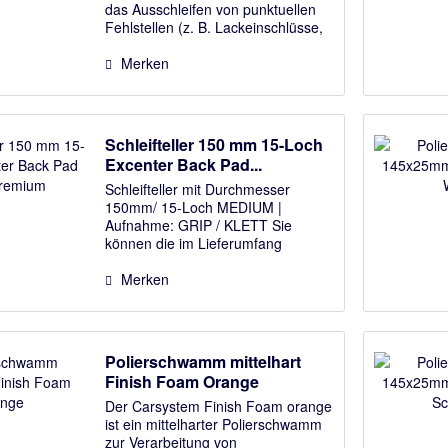
das Ausschleifen von punktuellen
Fehlstellen (z. B. Lackeinschlüsse,
Kratzer etc.) eignet. Es zeichnet
sich durch extrem schnelles
Merken
Entfernen der Fehlstellen aus....
Schleifteller 150 mm 15-Loch
Excenter Back Pad...
Schleifteller mit Durchmesser
150mm/ 15-Loch MEDIUM |
Aufnahme: GRIP / KLETT Sie
können die im Lieferumfang
enthaltenen Adapterschrauben (
M8 oder 5/16" ) für
Merken
FESTOÂ Maschinen auswählen.
Lieferumfang: Schleifteller 150 mm
15-Loch inkl....
Polierschwamm mittelhart
Finish Foam Orange
Der Carsystem Finish Foam orange
ist ein mittelharter Polierschwamm
zur Verarbeitung von