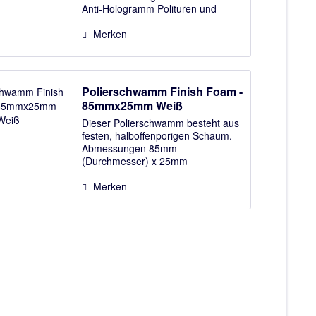
Anti-Hologramm Polituren und
Wachsen. Lieferumfang: Polierpad
Finish Foam Schwarz
Merken
Polierschwamm Finish Foam -
85mmx25mm Weiß
Dieser Polierschwamm besteht aus
festen, halboffenporigen Schaum.
Abmessungen 85mm
(Durchmesser) x 25mm
(Schaumstärke) Lieferumfang:
Polierpad "Finish Foam" Weiß
Merken