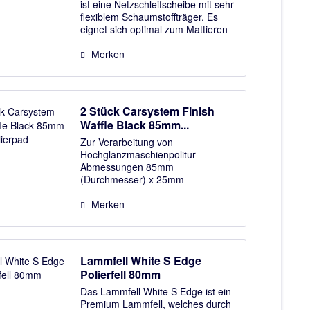
ist eine Netzschleifscheibe mit sehr
flexiblem Schaumstoffträger. Es
eignet sich optimal zum Mattieren
von Oberflächen bis zum Finish und
sorgt für ein extrem feines und
Merken
gleichmäßiges Schliffbild. 20...
2 Stück Carsystem Finish
Waffle Black 85mm...
Zur Verarbeitung von
Hochglanzmaschienpolitur
Abmessungen 85mm
(Durchmesser) x 25mm
(Schaumstärke) Lieferumfang: 2
Stück hochglanzpolierpad
Merken
Carsystem Finish Waffle Foam
Black 75mm Polierpad
Lammfell White S Edge
Polierfell 80mm
Das Lammfell White S Edge ist ein
Premium Lammfell, welches durch