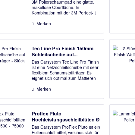
3M Polierschaumpad eine glatte,
makellose Oberfläche. In
Kombination mit der 3M Perfect-It
Hochglanzpolitur erzielen Sie mit
unserem Polierpad wirbelfreie Lack-
Merken
Finishings. Das Produkt blendet
Kratzer,...
Tec Line Pro Finish 150mm
Schleifscheibe auf...
Das Carsystem Tec Line Pro Finish
ist eine Netzschleifscheibe mit sehr
flexiblem Schaumstoffträger. Es
eignet sich optimal zum Mattieren
von Oberflächen bis zum Finish und
sorgt für ein extrem feines und
Merken
gleichmäßiges Schliffbild....
Proflex Pluto
Hochleistungsschleifblüten Ø
34...
Das Carsystem ProFlex Pluto ist ein
Folienschleifmittel, welches sich für