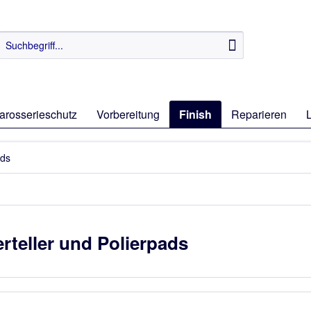
arosserieschutz
Vorbereitung
Finish
Reparieren
ads
erteller und Polierpads