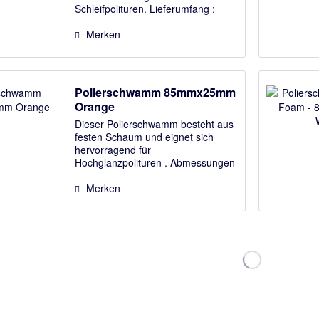
Schleifpolituren. Lieferumfang :
Polierpad Finish Foam Orange
Merken
Polierschwamm 85mmx25mm
Orange
Dieser Polierschwamm besteht aus
festen Schaum und eignet sich
hervorragend für
Hochglanzpolituren . Abmessungen
85mm (Durchmesser) x 25mm
(Schaumstärke) Lieferumfang :
Merken
Polierpad "Finish Foam" Orange