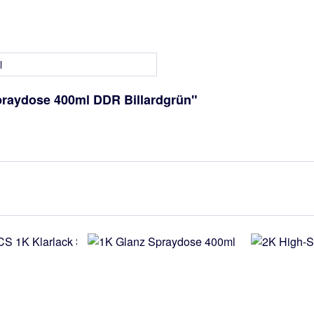
l
praydose 400ml DDR Billardgrün"