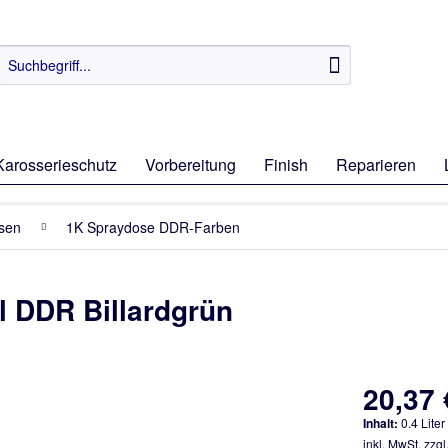
Karosserieschutz
Vorbereitung
Finish
Reparieren
osen
1K Spraydose DDR-Farben
 DDR Billardgrün
20,37 
Inhalt:
0.4 Liter
inkl. MwSt.
zzgl