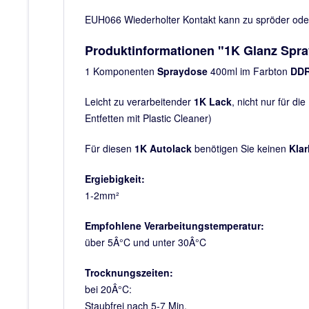
EUH066 Wiederholter Kontakt kann zu spröder oder 
Produktinformationen "1K Glanz Spr
1 Komponenten
Spraydose
400ml im Farbton
DDR
Leicht zu verarbeitender
1K Lack
, nicht nur für die
Entfetten mit Plastic Cleaner)
Für diesen
1K Autolack
benötigen Sie keinen
Klar
Ergiebigkeit:
1-2mm²
Empfohlene Verarbeitungstemperatur:
über 5Â°C und unter 30Â°C
Trocknungszeiten:
bei 20Â°C:
Staubfrei nach 5-7 Min.