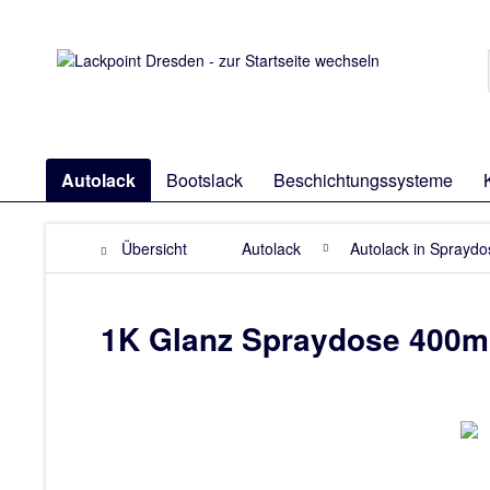
Autolack
Bootslack
Beschichtungssysteme
Übersicht
Autolack
Autolack in Sprayd
1K Glanz Spraydose 400ml