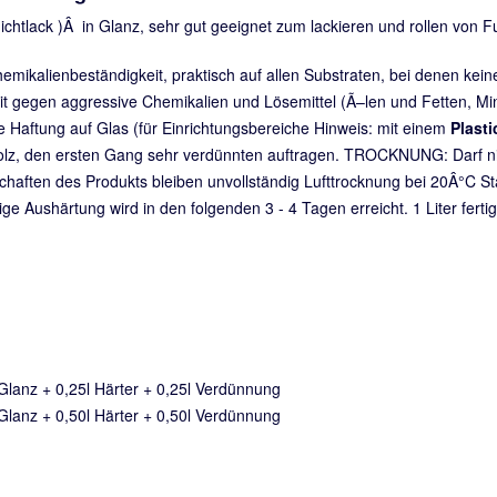
chtlack )Â in Glanz, sehr gut geeignet zum lackieren und rollen von 
emikalienbeständigkeit, praktisch auf allen Substraten, bei denen kein
t gegen aggressive Chemikalien und Lösemittel (Ã–len und Fetten, Mi
 Haftung auf Glas (für Einrichtungsbereiche Hinweis: mit einem
Plasti
olz, den ersten Gang sehr verdünnten auftragen. TROCKNUNG: Darf ni
aften des Produkts bleiben unvollständig Lufttrocknung bei 20Â°C Stau
e Aushärtung wird in den folgenden 3 - 4 Tagen erreicht. 1 Liter ferti
 Glanz + 0,25l Härter + 0,25l Verdünnung
 Glanz + 0,50l Härter + 0,50l Verdünnung