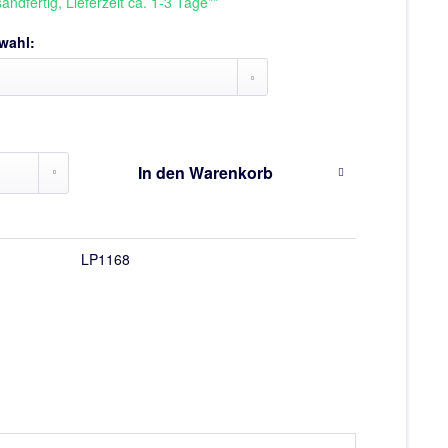
andfertig, Lieferzeit ca. 1-3 Tage**
wahl:
In den
Warenkorb
LP1168