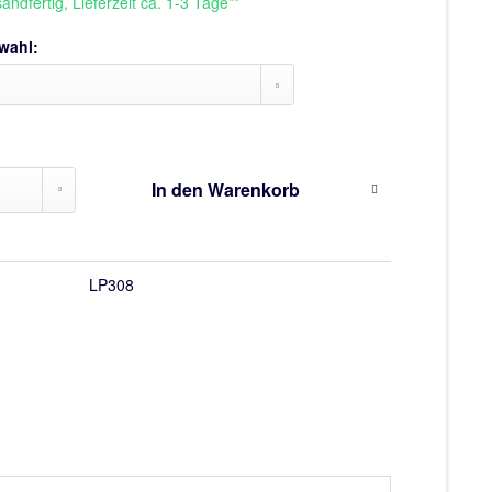
andfertig, Lieferzeit ca. 1-3 Tage**
wahl:
In den
Warenkorb
LP308