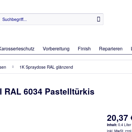
Karosserieschutz
Vorbereitung
Finish
Reparieren
osen
1K Spraydose RAL glänzend
 RAL 6034 Pastelltürkis
20,37 
Inhalt:
0.4 Liter
inkl. MwSt.
zzgl