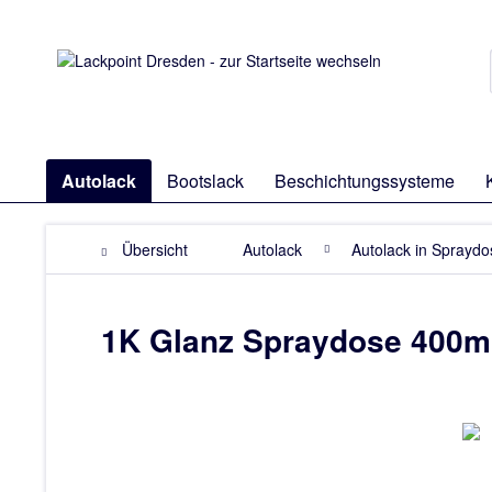
Autolack
Bootslack
Beschichtungssysteme
Übersicht
Autolack
Autolack in Sprayd
1K Glanz Spraydose 400ml