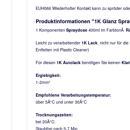
EUH066 Wiederholter Kontakt kann zu spröder oder 
Produktinformationen "1K Glanz Spra
1 Komponenten
Spraydose
400ml im FarbtonÂ
RA
Leicht zu verarbeitender
1K Lack
, nicht nur für die
Entfetten mit Plastic Cleaner)
Für diesen
1K Autolack
benötigen Sie keinen
Klar
Ergiebigkeit:
1-2mm²
Empfohlene Verarbeitungstemperatur:
über 5Â°C und unter 30Â°C
Trocknungszeiten:
bei 20Â°C:
Staubfrei nach 5-7 Min.