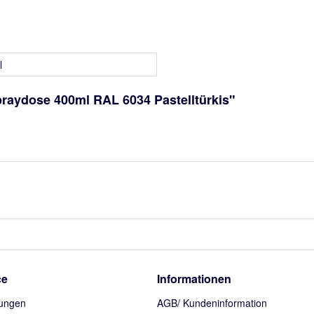
l
praydose 400ml RAL 6034 Pastelltürkis"
ce
Informationen
ungen
AGB/ Kundeninformation