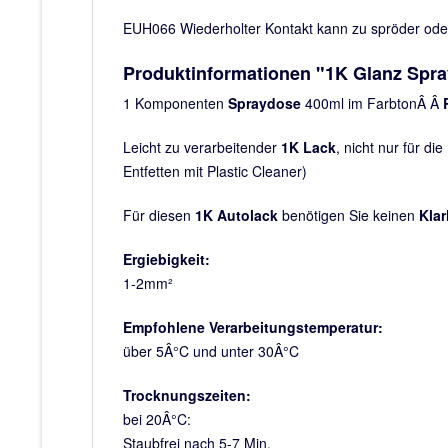
EUH066 Wiederholter Kontakt kann zu spröder oder 
Produktinformationen "1K Glanz Spra
1 Komponenten
Spraydose
400ml im FarbtonÂ Â
Leicht zu verarbeitender
1K Lack
, nicht nur für die
Entfetten mit Plastic Cleaner)
Für diesen
1K Autolack
benötigen Sie keinen
Klar
Ergiebigkeit:
1-2mm²
Empfohlene Verarbeitungstemperatur:
über 5Â°C und unter 30Â°C
Trocknungszeiten:
bei 20Â°C:
Staubfrei nach 5-7 Min.