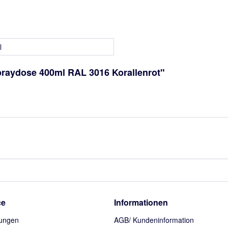
l
praydose 400ml RAL 3016 Korallenrot"
ce
Informationen
ungen
AGB/ Kundeninformation