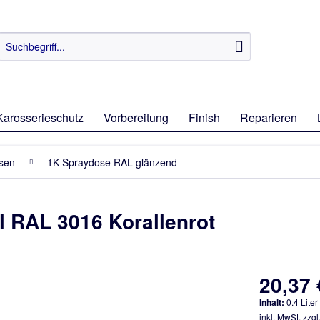
Karosserieschutz
Vorbereitung
Finish
Reparieren
osen
1K Spraydose RAL glänzend
 RAL 3016 Korallenrot
20,37 
Inhalt:
0.4 Liter
inkl. MwSt.
zzgl