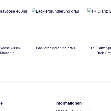
aydose 400ml
Lackiergrundierung grau
1K Glanz Sp
 Maisgrün
Dark Gre
ce
Informationen