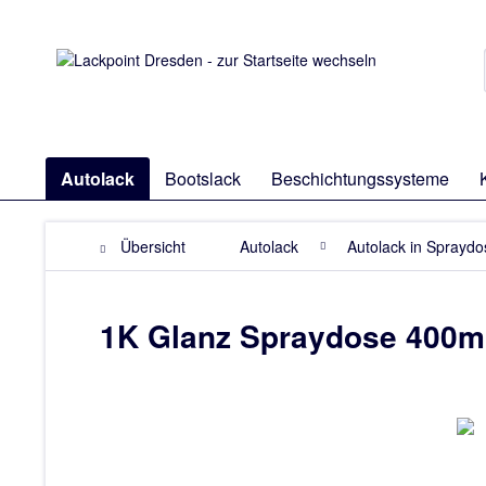
Autolack
Bootslack
Beschichtungssysteme
Übersicht
Autolack
Autolack in Sprayd
1K Glanz Spraydose 400ml