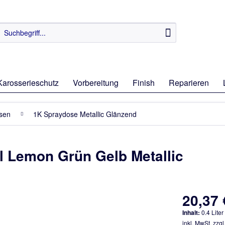
Karosserieschutz
Vorbereitung
Finish
Reparieren
osen
1K Spraydose Metallic Glänzend
 Lemon Grün Gelb Metallic
20,37 
Inhalt:
0.4 Liter
inkl. MwSt.
zzgl