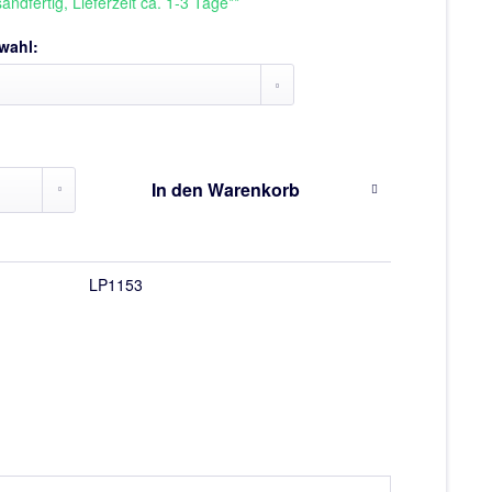
andfertig, Lieferzeit ca. 1-3 Tage**
wahl:
In den
Warenkorb
LP1153