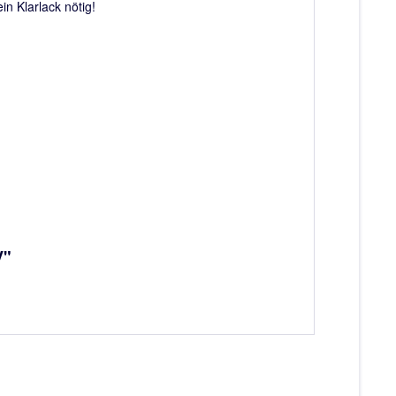
n Klarlack nötig!
V"