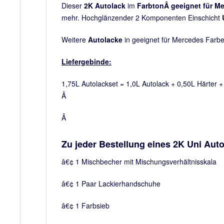
Dieser
2K
Autolack
im
FarbtonÂ geeignet für M
mehr. Hochglänzender 2 Komponenten Einschicht
Weitere
Autolacke
in geeignet für Mercedes Farbe
Liefergebinde:
1,75L Autolackset = 1,0L Autolack + 0,50L Härter 
Â
Â
Zu jeder Bestellung eines 2K Uni Auto
â€¢ 1 Mischbecher mit Mischungsverhältnisskala
â€¢ 1 Paar Lackierhandschuhe
â€¢ 1 Farbsieb