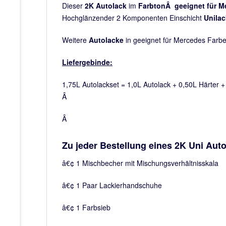
Dieser
2K
Autolack
im
FarbtonÂ geeignet für Me
Hochglänzender 2 Komponenten Einschicht
Unilac
Weitere
Autolacke
in geeignet für Mercedes Farbe
Liefergebinde:
1,75L Autolackset = 1,0L Autolack + 0,50L Härter 
Â
Â
Zu jeder Bestellung eines 2K Uni Auto
â€¢ 1 Mischbecher mit Mischungsverhältnisskala
â€¢ 1 Paar Lackierhandschuhe
â€¢ 1 Farbsieb