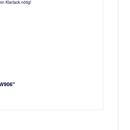
n Klarlack nötig!
 W906"