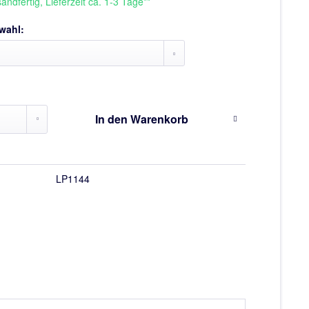
andfertig, Lieferzeit ca. 1-3 Tage**
wahl:
In den
Warenkorb
LP1144